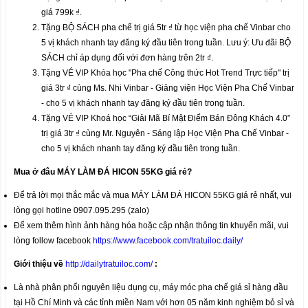
giá 799k ₫.
Tặng BỘ SÁCH pha chế trị giá 5tr ₫ từ học viện pha chế Vinbar cho
5 vị khách nhanh tay đăng ký đầu tiên trong tuần. Lưu ý: Ưu đãi BỘ
SÁCH chỉ áp dụng đối với đơn hàng trên 2tr ₫.
Tặng VÉ VIP Khóa học "Pha chế Công thức Hot Trend Trực tiếp" trị
giá 3tr ₫ cùng Ms. Nhi Vinbar - Giảng viện Học Viện Pha Chế Vinbar
- cho 5 vị khách nhanh tay đăng ký đầu tiên trong tuần.
Tặng VÉ VIP Khoá học “Giải Mã Bí Mật Điểm Bán Đông Khách 4.0”
trị giá 3tr ₫ cùng Mr. Nguyên - Sáng lập Học Viện Pha Chế Vinbar -
cho 5 vị khách nhanh tay đăng ký đầu tiên trong tuần.
Mua ở đâu MÁY LÀM ĐÁ HICON 55KG
giá rẻ?
Để trả lời mọi thắc mắc và mua MÁY LÀM ĐÁ HICON 55KG giá rẻ nhất, vui
lòng gọi hotline 0907.095.295 (zalo)
Để xem thêm hình ảnh hàng hóa hoặc cập nhận thông tin khuyến mãi, vui
lòng follow facebook
https://www.facebook.com/tratuiloc.daily/
Giới thiệu về
http://dailytratuiloc.com/
:
Là nhà phân phối nguyên liệu dụng cụ, máy móc pha chế giá sỉ hàng đầu
tại Hồ Chí Minh và các tỉnh miền Nam với hơn 05 năm kinh nghiệm bỏ sỉ và