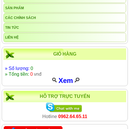
SẢN PHẨM
CÁC CHÍNH SÁCH
TIN TỨC
LIÊN HỆ
GIỎ HÀNG
» Số lượng:
0
» Tổng tiền:
0
vnđ
Xem
HỖ TRỢ TRỰC TUYẾN
Hotline
0962.64.65.11