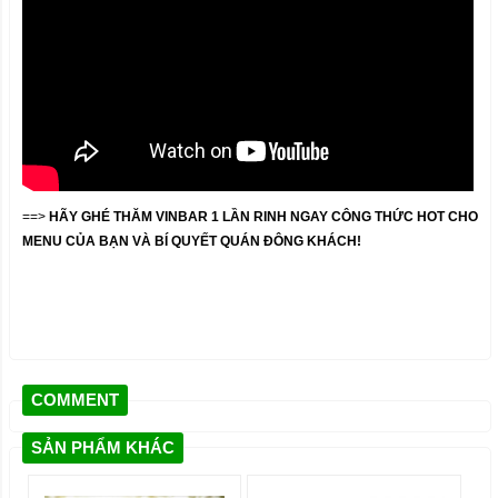
==>
HÃY GHÉ THĂM VINBAR 1 LẦN RINH NGAY CÔNG THỨC HOT CHO
MENU CỦA BẠN VÀ BÍ QUYẾT QUÁN ĐÔNG KHÁCH!
COMMENT
SẢN PHẨM KHÁC