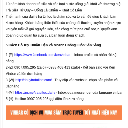
10 năm kinh doanh trà sữa và các loại nước uống giải khát với thương hiệu
Trà Sữa Tứ Quý – Uống Là Ghiền – Khát Có Liền
Thế mạnh của đại lý trà túi lọc là chăm sóc và tư vấn để giúp khách bán
được hàng. Khách hàng thân thiết của chúng tôi thường xuyên nhận được
khuyến mãi về giá nguyên liệu, các công thức pha chế hot, bí quyết kinh
doanh giúp quán trà sữa của bạn luôn đông khách.
5 Cách Hỗ Trợ Thuận Tiện Và Nhanh Chóng Luôn Sẵn Sàng
1-[F]:
https://www.facebook.com/kenvinbar
- inbox profile cá nhân rồi đặt
hàng
2-[Z]: 0907.095.295 (zalo) - 0988.408.413 (zalo) - Kết bạn zalo với Ken
Vinbar và lên đơn hàng
3-[W]:
http://dailytratuiloc.com/
- Truy cập vào website, chọn sản phẩm và
đặt hàng.
4-[M]:
https://m.me/tratuiloc.daily
- Inbox qua messenger của fanpage vinbar
5-[H]: Hotline 0907.095.295 gọi điện lên đơn hàng.