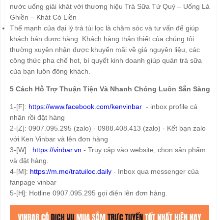
nước uống giải khát với thương hiệu Trà Sữa Tứ Quý – Uống Là
Ghiền – Khát Có Liền
Thế mạnh của đại lý trà túi lọc là chăm sóc và tư vấn để giúp
khách bán được hàng. Khách hàng thân thiết của chúng tôi
thường xuyên nhận được khuyến mãi về giá nguyên liệu, các
công thức pha chế hot, bí quyết kinh doanh giúp quán trà sữa
của bạn luôn đông khách.
5 Cách Hỗ Trợ Thuận Tiện Và Nhanh Chóng Luôn Sẵn Sàng
1-[F]:
https://www.facebook.com/kenvinbar
- inbox profile cá
nhân rồi đặt hàng
2-[Z]: 0907.095.295 (zalo) - 0988.408.413 (zalo) - Kết bạn zalo
với Ken Vinbar và lên đơn hàng
3-[W]:
https://vinbar.vn
- Truy cập vào website, chọn sản phẩm
và đặt hàng.
4-[M]:
https://m.me/tratuiloc.daily
- Inbox qua messenger của
fanpage vinbar
5-[H]: Hotline 0907.095.295 gọi điện lên đơn hàng.