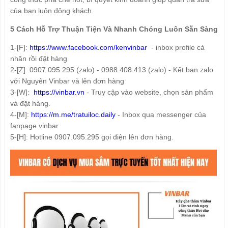
của bạn luôn đông khách.
5 Cách Hỗ Trợ Thuận Tiện Và Nhanh Chóng Luôn Sẵn Sàng
1-[F]:
https://www.facebook.com/kenvinbar
- inbox profile cá
nhân rồi đặt hàng
2-[Z]: 0907.095.295 (zalo) - 0988.408.413 (zalo) - Kết bạn zalo
với Nguyên Vinbar và lên đơn hàng
3-[W]:
https://vinbar.vn
- Truy cập vào website, chọn sản phẩm
và đặt hàng.
4-[M]:
https://m.me/tratuiloc.daily
- Inbox qua messenger của
fanpage vinbar
5-[H]: Hotline 0907.095.295 gọi điện lên đơn hàng.