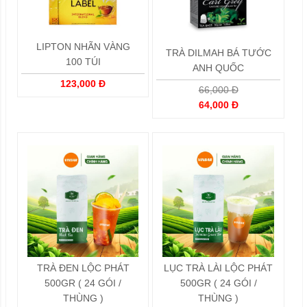
LIPTON NHÃN VÀNG
TRÀ DILMAH BÁ TƯỚC
100 TÚI
ANH QUỐC
123,000 Đ
66,000 Đ
64,000 Đ
TRÀ ĐEN LỘC PHÁT
LỤC TRÀ LÀI LỘC PHÁT
500GR ( 24 GÓI /
500GR ( 24 GÓI /
THÙNG )
THÙNG )