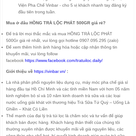
Viện Pha Chế Vinbar - cho 5 vị khách nhanh tay đăng ký
đầu tiên trong tuần.
Mua ở đâu HỒNG TRÀ LỘC PHÁT 500GR giá rẻ?
Để trả lời mọi thắc mắc và mua HỒNG TRÀ LỘC PHÁT
500Gr giá rẻ nhất, vui lòng gọi hotline 0907.095.295 (zalo)
Để xem thêm hình ảnh hàng hóa hoặc cập nhận thông tin
khuyến mãi, vui lòng follow
facebook
https://www.facebook.com/tratuiloc.daily/
Giới thiệu về
https://vinbar.vn/
:
Là nhà phân phối nguyên liệu dụng cụ, máy móc pha chế giá sỉ
hàng đầu tại Hồ Chí Minh và các tỉnh miền Nam với hơn 05 năm
kinh nghiệm bỏ sỉ và 10 năm kinh doanh trà sữa và các loại
nước uống giải khát với thương hiệu Trà Sữa Tứ Quý – Uống Là
Ghiền – Khát Có Liền
Thế mạnh của đại lý trà túi lọc là chăm sóc và tư vấn để giúp
khách bán được hàng. Khách hàng thân thiết của chúng tôi
thường xuyên nhận được khuyến mãi về giá nguyên liệu, các
công thức pha chế hot, bí quyết kinh doanh giúp quán trà sữa