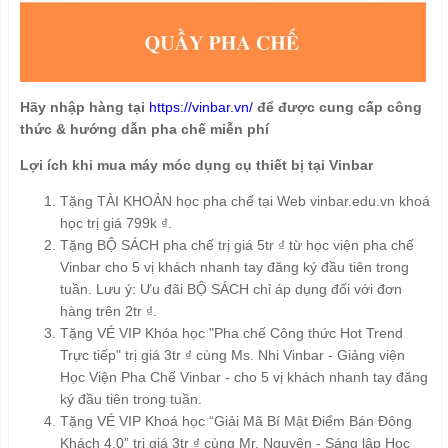
Hãy nhập hàng tại
https://vinbar.vn/
để được cung cấp công
thức & hướng dẫn pha chế miễn phí
Lợi ích khi mua máy móc dụng cụ thiết bị tại Vinbar
Tặng TÀI KHOẢN học pha chế tại Web vinbar.edu.vn khoá
học trị giá 799k ₫.
Tặng BỘ SÁCH pha chế trị giá 5tr ₫ từ học viện pha chế
Vinbar cho 5 vị khách nhanh tay đăng ký đầu tiên trong
tuần. Lưu ý: Ưu đãi BỘ SÁCH chỉ áp dụng đối với đơn
hàng trên 2tr ₫.
Tặng VÉ VIP Khóa học "Pha chế Công thức Hot Trend
Trực tiếp" trị giá 3tr ₫ cùng Ms. Nhi Vinbar - Giảng viện
Học Viện Pha Chế Vinbar - cho 5 vị khách nhanh tay đăng
ký đầu tiên trong tuần.
Tặng VÉ VIP Khoá học “Giải Mã Bí Mật Điểm Bán Đông
Khách 4.0” trị giá 3tr ₫ cùng Mr. Nguyên - Sáng lập Học