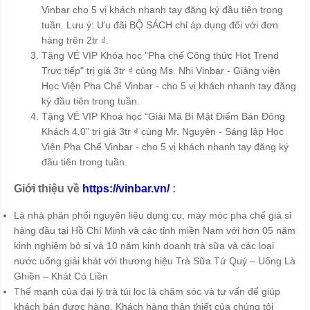
Vinbar cho 5 vị khách nhanh tay đăng ký đầu tiên trong
tuần. Lưu ý: Ưu đãi BỘ SÁCH chỉ áp dụng đối với đơn
hàng trên 2tr ₫.
Tặng VÉ VIP Khóa học "Pha chế Công thức Hot Trend
Trực tiếp" trị giá 3tr ₫ cùng Ms. Nhi Vinbar - Giảng viện
Học Viện Pha Chế Vinbar - cho 5 vị khách nhanh tay đăng
ký đầu tiên trong tuần.
Tặng VÉ VIP Khoá học “Giải Mã Bí Mật Điểm Bán Đông
Khách 4.0” trị giá 3tr ₫ cùng Mr. Nguyên - Sáng lập Học
Viện Pha Chế Vinbar - cho 5 vị khách nhanh tay đăng ký
đầu tiên trong tuần.
Giới thiệu về
https://vinbar.vn/
:
Là nhà phân phối nguyên liệu dụng cụ, máy móc pha chế giá sỉ
hàng đầu tại Hồ Chí Minh và các tỉnh miền Nam với hơn 05 năm
kinh nghiệm bỏ sỉ và 10 năm kinh doanh trà sữa và các loại
nước uống giải khát với thương hiệu Trà Sữa Tứ Quý – Uống Là
Ghiền – Khát Có Liền
Thế mạnh của đại lý trà túi lọc là chăm sóc và tư vấn để giúp
khách bán được hàng. Khách hàng thân thiết của chúng tôi