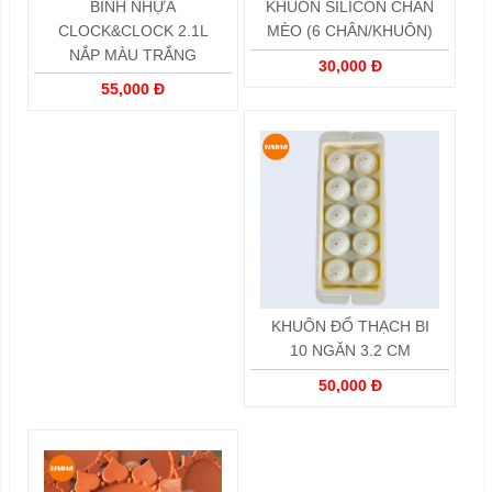
BÌNH NHỰA
KHUÔN SILICON CHÂN
CLOCK&CLOCK 2.1L
MÈO (6 CHÂN/KHUÔN)
NẮP MÀU TRẮNG
30,000 Đ
55,000 Đ
KHUÔN ĐỔ THẠCH BI
10 NGĂN 3.2 CM
50,000 Đ