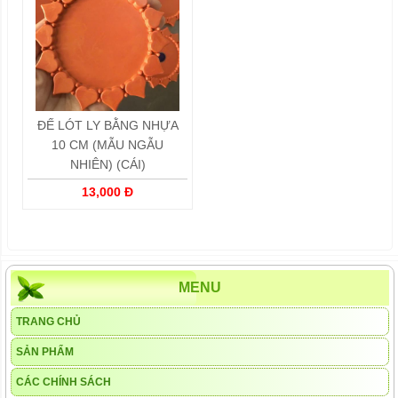
ĐẾ LÓT LY BẰNG NHỰA
10 CM (MẪU NGẪU
NHIÊN) (CÁI)
13,000 Đ
MENU
TRANG CHỦ
SẢN PHẨM
CÁC CHÍNH SÁCH