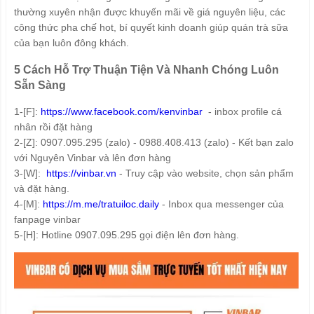
thường xuyên nhận được khuyến mãi về giá nguyên liệu, các
công thức pha chế hot, bí quyết kinh doanh giúp quán trà sữa
của bạn luôn đông khách.
5 Cách Hỗ Trợ Thuận Tiện Và Nhanh Chóng Luôn
Sẵn Sàng
1-[F]:
https://www.facebook.com/kenvinbar
- inbox profile cá
nhân rồi đặt hàng
2-[Z]: 0907.095.295 (zalo) - 0988.408.413 (zalo) - Kết bạn zalo
với Nguyên Vinbar và lên đơn hàng
3-[W]:
https://vinbar.vn
- Truy cập vào website, chọn sản phẩm
và đặt hàng.
4-[M]:
https://m.me/tratuiloc.daily
- Inbox qua messenger của
fanpage vinbar
5-[H]: Hotline 0907.095.295 gọi điện lên đơn hàng.