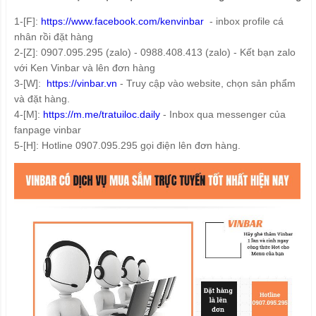
1-[F]:
https://www.facebook.com/kenvinbar
- inbox profile cá
nhân rồi đặt hàng
2-[Z]: 0907.095.295 (zalo) - 0988.408.413 (zalo) - Kết bạn zalo
với Ken Vinbar và lên đơn hàng
3-[W]:
https://vinbar.vn
- Truy cập vào website, chọn sản phẩm
và đặt hàng.
4-[M]:
https://m.me/tratuiloc.daily
- Inbox qua messenger của
fanpage vinbar
5-[H]: Hotline 0907.095.295 gọi điện lên đơn hàng.