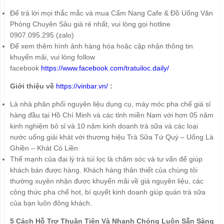
Để trả lời mọi thắc mắc và mua Cẩm Nang Cafe & Đồ Uống Văn
Phòng Chuyên Sâu giá rẻ nhất, vui lòng gọi hotline
0907.095.295 (zalo)
Để xem thêm hình ảnh hàng hóa hoặc cập nhận thông tin
khuyến mãi, vui lòng follow
facebook
https://www.facebook.com/tratuiloc.daily/
Giới thiệu về
https://vinbar.vn/
:
Là nhà phân phối nguyên liệu dụng cụ, máy móc pha chế giá sỉ
hàng đầu tại Hồ Chí Minh và các tỉnh miền Nam với hơn 05 năm
kinh nghiệm bỏ sỉ và 10 năm kinh doanh trà sữa và các loại
nước uống giải khát với thương hiệu Trà Sữa Tứ Quý – Uống Là
Ghiền – Khát Có Liền
Thế mạnh của đại lý trà túi lọc là chăm sóc và tư vấn để giúp
khách bán được hàng. Khách hàng thân thiết của chúng tôi
thường xuyên nhận được khuyến mãi về giá nguyên liệu, các
công thức pha chế hot, bí quyết kinh doanh giúp quán trà sữa
của bạn luôn đông khách.
5 Cách Hỗ Trợ Thuận Tiện Và Nhanh Chóng Luôn Sẵn Sàng