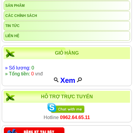
SẢN PHẨM
CÁC CHÍNH SÁCH
TIN TỨC
LIÊN HỆ
GIỎ HÀNG
» Số lượng:
0
» Tổng tiền:
0
vnđ
Xem
HỖ TRỢ TRỰC TUYẾN
Hotline
0962.64.65.11