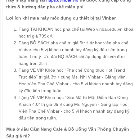
thức & hướng dẫn pha chế miễn phí
Lợi ích khi mua máy móc dụng cụ thiết bị tại Vinbar
Tặng TÀI KHOẢN học pha chế tại Web vinbar.edu.vn khoá
học trị giá 799k ₫.
Tặng BỘ SÁCH pha chế trị giá 5tr ₫ từ học viện pha chế
Vinbar cho 5 vị khách nhanh tay đăng ký đầu tiên trong
tuần. Lưu ý: Ưu đãi BỘ SÁCH chỉ áp dụng đối với đơn
hàng trên 2tr ₫.
Tặng VÉ VIP Khóa học "Pha chế Công thức Hot Trend
Trực tiếp" trị giá 3tr ₫ cùng Ms. Nhi Vinbar - Giảng viện
Học Viện Pha Chế Vinbar - cho 5 vị khách nhanh tay đăng
ký đầu tiên trong tuần.
Tặng VÉ VIP Khoá học “Giải Mã Bí Mật Điểm Bán Đông
Khách 4.0” trị giá 3tr ₫ cùng Mr. Nguyên - Sáng lập Học
Viện Pha Chế Vinbar - cho 5 vị khách nhanh tay đăng ký
đầu tiên trong tuần.
Mua ở đâu Cẩm Nang Cafe & Đồ Uống Văn Phòng Chuyên
Sâu giá rẻ?