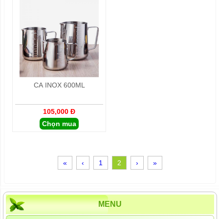
CA INOX 600ML
105,000 Đ
Chọn mua
«
‹
1
2
›
»
MENU